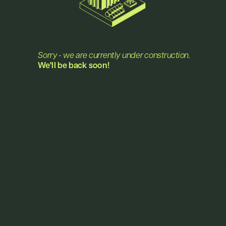
Mycrobez
Bei Mycrobez schätzen wir die Kraft der Innovation und 
wissen, dass hinter jeder bahnbrechenden Idee ein Team 
von talentierten und engagierten Individuen steht. Im 
Sorry - we are currently under construction.
letzten Quartal hatten wir das Privileg, vier solcher neuen 
We'll be back soon!
Talente in unserer Familie zu begrüssen, und dabei einen 
weiteren Schritt in Richtung der Kreislaufwirtschaftlichkeit 
zu machen.