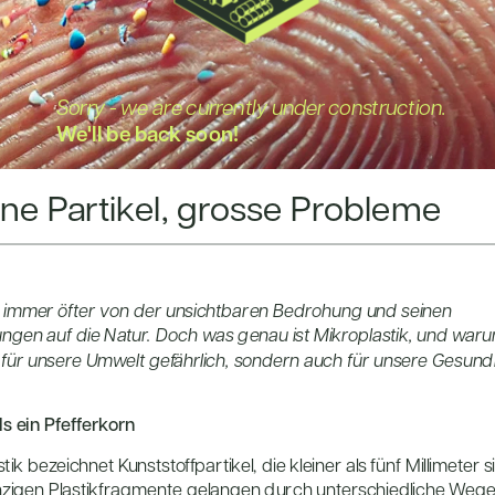
Sorry - we are currently under construction.
We'll be back soon!
eine Partikel, grosse Probleme
 immer öfter von der unsichtbaren Bedrohung und seinen 
gen auf die Natur. Doch was genau ist Mikroplastik, und warum 
r für unsere Umwelt gefährlich, sondern auch für unsere Gesund
ls ein Pfefferkorn
ik bezeichnet Kunststoffpartikel, die kleiner als fünf Millimeter si
nzigen Plastikfragmente gelangen durch unterschiedliche Wege i