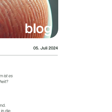
blog
05. Juli 2024
ist es 
heit?
nd. 
n die 