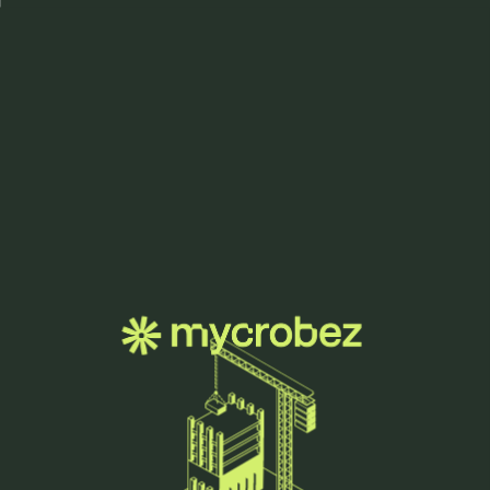
Menu
mycrobez'
media.